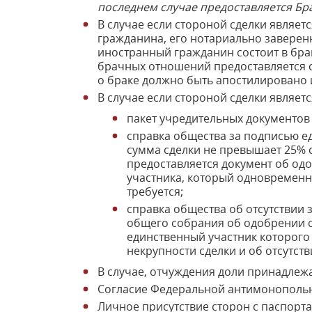
последнем случае предоставляется Бр
В случае если стороной сделки являет
гражданина, его нотариально заверен
иностранный гражданин состоит в бра
брачных отношений предоставляется с
о браке должно быть апостилировано и
В случае если стороной сделки являет
пакет учредительных документов
справка общества за подписью ед
сумма сделки не превышает 25% с
предоставляется документ об одо
участника, который одновременн
требуется;
справка общества об отсутствии 
общего собрания об одобрении с
единственный участник которого
некрупности сделки и об отсутст
В случае, отчуждения доли принадлеж
Согласие Федеральной антимонопольно
Личное присутствие сторон с паспорта