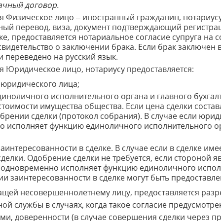
ачный договор.
ся Физическое лицо – иностранный гражданин, нотариус
ный перевод, виза, документ подтверждающий регистрац
ке, предоставляется нотариальное согласие супруга на 
видетельство о заключении брака. Если брак заключен 
 переведено на русский язык.
ся Юридическое лицо, нотариусу предоставляется:
 юридического лица;
иноличного исполнительного органа и главного бухгалтер
тоимости имущества общества. Если цена сделки составл
брении сделки (протокол собрания). В случае если юрид
о исполняет функцию единоличного исполнительного ор
заинтересованности в сделке. В случае если в сделке им
делки. Одобрение сделки не требуется, если стороной я
 одновременно исполняет функцию единоличного испол
вии заинтересованности в сделке могут быть предоставл
ащей несовершеннолетнему лицу, предоставляется разр
й службы в случаях, когда такое согласие предусмотре
ми, доверенности (в случае совершения сделки через пр