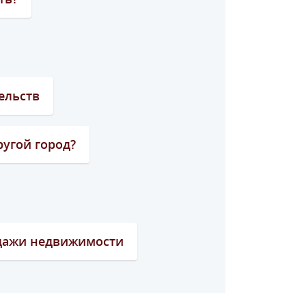
ельств
ругой город?
одажи недвижимости