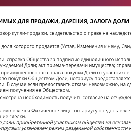
ИМЫХ ДЛЯ ПРОДАЖИ, ДАРЕНИЯ, ЗАЛОГА ДОЛИ 
вор купли-продажи, свидетельство о праве на наследст
доля которого продается (Устав, Изменения к нему, Сви
и: справка Общества за подписью единоличного исполн
чуждаемой Доли; акт приема-передачи имущества; справк
 преимущественного права покупки Доли от участников 
во покупки Обществом Доли, нотариусу предоставляетс
и. В случае если предоставить отказы невозможно, на с
нием получения ее Обществом.
усмотрена необходимость получить согласие на отчужден
елем является Физическое лицо, нотариусу предоставля
ние сделки.
 доли, приобретенной участником общества на основан
супругами установлен режим раздельной собственности 